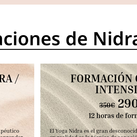
ciones de Nidr
RA /
FORMACIÓN 
INTENS
29
350€
12 horas de fo
apéutico
El Yoga Nidra es el gran desconoci