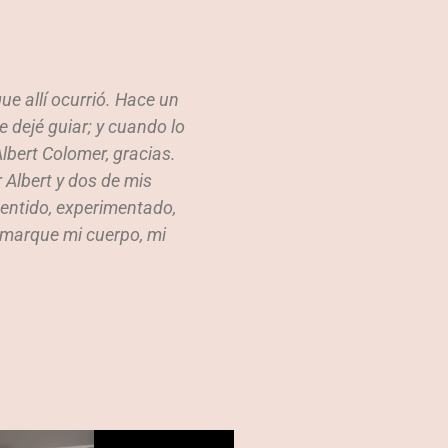
ue allí ocurrió. Hace un
¡¡¡Una formación de yoga
 dejé guiar; y cuando lo
Albert comparte su visió
lbert Colomer, gracias.
fácil y desde la máxim
 Albert y dos de mis
explica a través de ejerci
sentido, experimentado,
donde no se anda por las r
e marque mi cuerpo, mi
a la vez profundo que el g